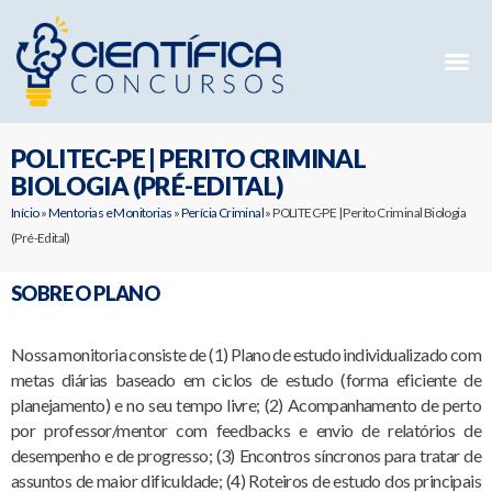
Mentorias 
Preparatóri
E-books G
POLITEC-PE | PERITO CRIMINAL
BIOLOGIA (PRÉ-EDITAL)
Início
»
Mentorias e Monitorias
»
Perícia Criminal
»
POLITEC-PE | Perito Criminal Biologia
(Pré-Edital)
SOBRE O PLANO
Nossa monitoria consiste de (1) Plano de estudo individualizado com
metas diárias baseado em ciclos de estudo (forma eficiente de
planejamento) e no seu tempo livre; (2) Acompanhamento de perto
por professor/mentor com feedbacks e envio de relatórios de
desempenho e de progresso; (3) Encontros síncronos para tratar de
assuntos de maior dificuldade; (4) Roteiros de estudo dos principais