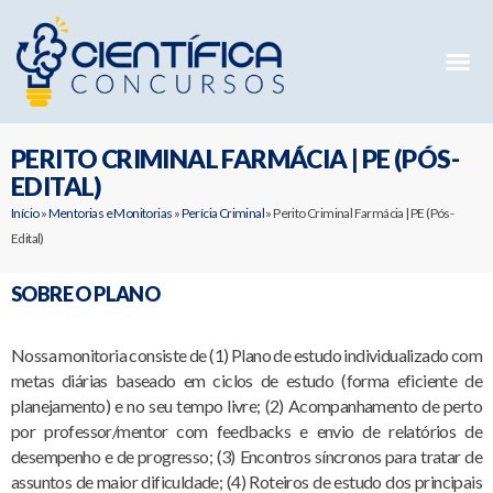
Mentorias 
Preparatóri
E-books G
PERITO CRIMINAL FARMÁCIA | PE (PÓS-
EDITAL)
Início
»
Mentorias e Monitorias
»
Perícia Criminal
»
Perito Criminal Farmácia | PE (Pós-
Edital)
SOBRE O PLANO
Nossa monitoria consiste de (1) Plano de estudo individualizado com
metas diárias baseado em ciclos de estudo (forma eficiente de
planejamento) e no seu tempo livre; (2) Acompanhamento de perto
por professor/mentor com feedbacks e envio de relatórios de
desempenho e de progresso; (3) Encontros síncronos para tratar de
assuntos de maior dificuldade; (4) Roteiros de estudo dos principais