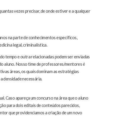
uantas vezes precisar, de onde estiver e a qualquer
nos na parte de conhecimentos específicos,
dicina legal, criminalística.
 do tempo e outra relacionadas podem ser enviadas
o aluno. Nosso time de professores/mentores é
tivas áreas, os quais dominam as estratégias
 a densidade necessária.
ual. Caso apareça um concurso na área que o aluno
ção para dois editais de conteúdos parecidos,
entor que providenciamos a criação de um novo