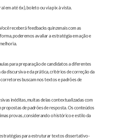
l em até 6x), boleto ou via pix à vista.
Você receberá feedbacks quinzenais com as
 forma, poderemos avaliar a estratégia em ação e
 melhoria.
aulas para preparação de candidatos a diferentes
a discursiva e da prática, critérios de correção da
s corretores buscam nos textos e padrões de
sivas inéditas, muitas delas contextualizadas com
m propostas de padrões de resposta. Os conteúdos
mas provas, considerando o histórico e estilo da
stratégias para estruturar textos dissertativo-