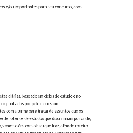
icos e/ou importantes para seu concurso, com
tas diárias, baseado em ciclos de estudo e no
 acompanhados por pelo menos um
tes com a turma para tratar de assuntos que os
õe de roteiros de estudos que discriminam por onde,
, vamos além, com o bizu que traz, além do roteiro