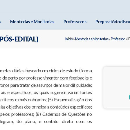
s
Mentorias e Monitorias
Professores
Preparatório discu
(PÓS-EDITAL)
Início
»
Mentorias e Monitorias
»
Professor
»
I
 metas diárias baseado em ciclos de estudo (forma
to de perto por professor/mentor com feedbacks e
onos para tratar de assuntos de maior dificuldade;
ais e específicos, os quais sugerem várias fontes
s críticos e mais cobrados; (5) Esquematização dos
las objetivas dos principais conteúdos específicos;
 pelos professores; (8) Cadernos de Questões no
legram, do plano, e contato direto com os