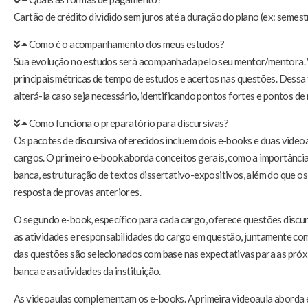
Cartão de crédito dividido sem juros até a duração do plano (ex: semestra
Como é o acompanhamento dos meus estudos?
Sua evolução no estudos será acompanhada pelo seu mentor/mentora. 
principais métricas de tempo de estudos e acertos nas questões. Dessa
alterá-la caso seja necessário, identificando pontos fortes e pontos de
Como funciona o preparatório para discursivas?
Os pacotes de discursiva oferecidos incluem dois e-books e duas video
cargos. O primeiro e-book aborda conceitos gerais, como a importância d
banca, estruturação de textos dissertativo-expositivos, além do que o
resposta de provas anteriores.
O segundo e-book, específico para cada cargo, oferece questões discur
as atividades e responsabilidades do cargo em questão, juntamente co
das questões são selecionados com base nas expectativas para as próxi
banca e as atividades da instituição.
As videoaulas complementam os e-books. A primeira videoaula aborda e