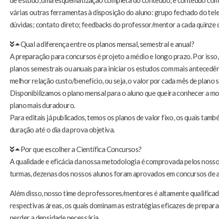
de estudo, uma esquematização completa do conteúdo, e conteúdo comp
várias outras ferramentas à disposição do aluno: grupo fechado do tel
dúvidas; contato direto; feedbacks do professor/mentor a cada quinze d
Qual a diferença entre os planos mensal, semestral e anual?
A preparação para concursos é projeto a médio e longo prazo. Por isso
planos semestrais ou anuais para iniciar os estudos com mais antecedênc
melhor relação custo/benefício, ou seja, o valor por cada mês de plano s
Disponibilizamos o plano mensal para o aluno que queira conhecer a mo
plano mais duradouro.
Para editais já publicados, temos os planos de valor fixo, os quais tam
duração até o dia da prova objetiva.
Por que escolher a Científica Concursos?
A qualidade e eficácia da nossa metodologia é comprovada pelos noss
turmas, dezenas dos nossos alunos foram aprovados em concursos de alt
Além disso, nosso time de professores/mentores é altamente qualifica
respectivas áreas, os quais dominam as estratégias eficazes de prepar
perder a densidade necessária.