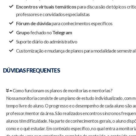
Encontros virtuais temáticos
para discussão de tópicos crít
professores e convidados especialistas
Fórum de dúvida
para conhecimentos específicos
Grupo
fechado no
Telegram
Suporte diário do administrativo
Customização e mudança de planos para modalidade semestral
DÚVIDAS FREQUENTES
Como funcionam os planos de monitorias e mentorias?
Nossa monitoria consiste de um plano de estudo individualizado, com me
tempo livre do aluno. O progresso e o desempenho de cada aluno são
professor/mentor da área. São realizados encontros síncronos frequen
alunos têm dificuldade. Na parte de conhecimentos gerais, o aluno disp
como e o quê estudar. Em conteúdo específico, no qual entra a monitoria