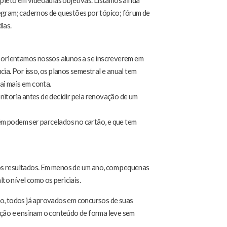
leto em videoaulas objetivas. Listamos ainda
egram; cadernos de questões por tópico; fórum de
ias.
, orientamos nossos alunos a se inscreverem em
ia. Por isso, os planos semestral e anual tem
ai mais em conta.
nitoria antes de decidir pela renovação de um
bém podem ser parcelados no cartão, e que tem
os resultados. Em menos de um ano, com pequenas
o nível como os periciais.
do, todos já aprovados em concursos de suas
ação e ensinam o conteúdo de forma leve sem