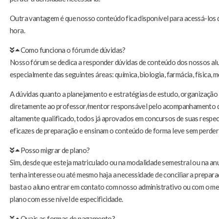
Outra vantagem é que nosso conteúdo fica disponível para acessá-los q
hora.
Como funciona o fórum de dúvidas?
Nosso fórum se dedica a responder dúvidas de conteúdo dos nossos alu
especialmente das seguintes áreas: química, biologia, farmácia, física, me
A dúvidas quanto a planejamento e estratégias de estudo, organização
diretamente ao professor/mentor responsável pelo acompanhamento d
altamente qualificado, todos já aprovados em concursos de suas respec
eficazes de preparação e ensinam o conteúdo de forma leve sem perder
Posso migrar de plano?
Sim, desde que esteja matriculado ou na modalidade semestral ou na an
tenha interesse ou até mesmo haja a necessidade de conciliar a prepara
basta o aluno entrar em contato com nosso administrativo ou com o m
plano com esse nível de especificidade.
Quais as formas de pagamento?