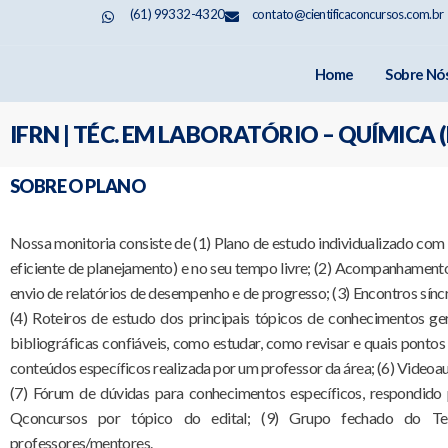
(61) 99332-4320
contato@cientificaconcursos.com.br
Home
Sobre Nó
IFRN | TÉC. EM LABORATÓRIO – QUÍMICA 
SOBRE O PLANO
Nossa monitoria consiste de (1) Plano de estudo individualizado com
eficiente de planejamento) e no seu tempo livre; (2) Acompanhamen
envio de relatórios de desempenho e de progresso; (3) Encontros síncr
(4) Roteiros de estudo dos principais tópicos de conhecimentos ger
bibliográficas confiáveis, como estudar, como revisar e quais ponto
conteúdos específicos realizada por um professor da área; (6) Videoau
(7) Fórum de dúvidas para conhecimentos específicos, respondido
Qconcursos por tópico do edital; (9) Grupo fechado do Te
professores/mentores.