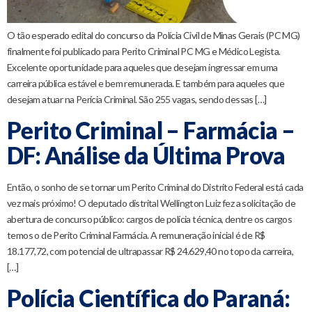
O tão esperado edital do concurso da Polícia Civil de Minas Gerais (PC MG)
finalmente foi publicado para Perito Criminal PC MG e Médico Legista.
Excelente oportunidade para aqueles que desejam ingressar em uma
carreira pública estável e bem remunerada. E também para aqueles que
desejam atuar na Perícia Criminal. São 255 vagas, sendo dessas […]
Perito Criminal – Farmácia –
DF: Análise da Última Prova
Então, o sonho de se tornar um Perito Criminal do Distrito Federal está cada
vez mais próximo! O deputado distrital Wellington Luiz fez a solicitação de
abertura de concurso público: cargos de polícia técnica, dentre os cargos
temos o de Perito Criminal Farmácia. A remuneração inicial é de R$
18.177,72, com potencial de ultrapassar R$ 24.629,40 no topo da carreira,
[…]
Polícia Científica do Paraná: