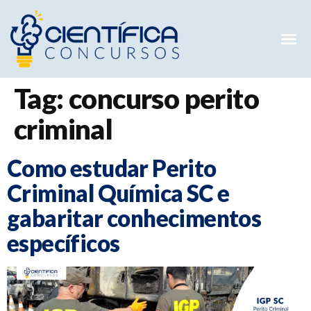
Mentorias 
Preparatóri
E-books G
Tag:
concurso perito
criminal
Como estudar Perito
Criminal Química SC e
gabaritar conhecimentos
específicos